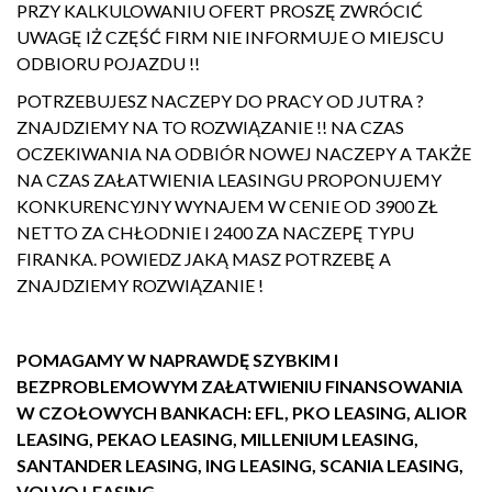
PRZY KALKULOWANIU OFERT PROSZĘ ZWRÓCIĆ
UWAGĘ IŻ CZĘŚĆ FIRM NIE INFORMUJE O MIEJSCU
ODBIORU POJAZDU !!
POTRZEBUJESZ NACZEPY DO PRACY OD JUTRA ?
ZNAJDZIEMY NA TO ROZWIĄZANIE !! NA CZAS
OCZEKIWANIA NA ODBIÓR NOWEJ NACZEPY A TAKŻE
NA CZAS ZAŁATWIENIA LEASINGU PROPONUJEMY
KONKURENCYJNY WYNAJEM W CENIE OD 3900 ZŁ
NETTO ZA CHŁODNIE I 2400 ZA NACZEPĘ TYPU
FIRANKA. POWIEDZ JAKĄ MASZ POTRZEBĘ A
ZNAJDZIEMY ROZWIĄZANIE !
POMAGAMY W NAPRAWDĘ SZYBKIM I
BEZPROBLEMOWYM ZAŁATWIENIU FINANSOWANIA
W CZOŁOWYCH BANKACH: EFL, PKO LEASING, ALIOR
LEASING, PEKAO LEASING, MILLENIUM LEASING,
SANTANDER LEASING, ING LEASING, SCANIA LEASING,
VOLVO LEASING,