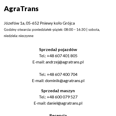
AgraTrans
Józefów 1a, 05-652 Pniewy koło Grójca
Godziny otwarcia: poniedziałek-piątek: 08:00 – 16:30 | sobota,
niedziela: nieczynne
Sprzedaż pojazdów
Tel.:
+48 607 401 805
E-mail:
andrzej@agratrans.pl
Tel.:
+48 607 400 704
E-mail:
dominik@agratrans.pl
Sprzedaż maszyn
Tel.:
+48 600 079 527
E-mail:
daniel@agratrans.pl
Recepcja