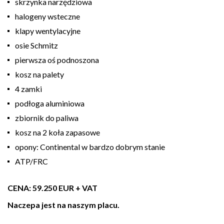
skrzynka narzędziowa
halogeny wsteczne
klapy wentylacyjne
osie Schmitz
pierwsza oś podnoszona
kosz na palety
4 zamki
podłoga aluminiowa
zbiornik do paliwa
kosz na 2 koła zapasowe
opony: Continental w bardzo dobrym stanie
ATP/FRC
CENA: 59.250 EUR + VAT
Naczepa jest na naszym placu.